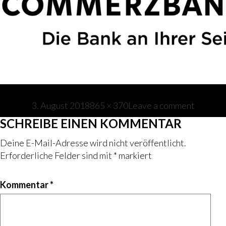
Veröffentlicht
Volle
3. August 2018
865 × 370
Leave a comment
am
Größe
SCHREIBE EINEN KOMMENTAR
Deine E-Mail-Adresse wird nicht veröffentlicht.
Erforderliche Felder sind mit
*
markiert
Kommentar
*