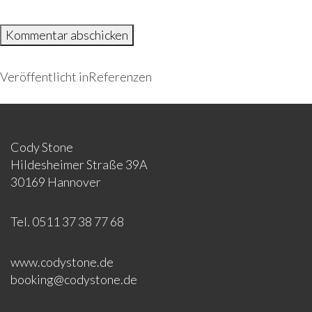
BEITRAGSNAVIGATION
Veröffentlicht in
Referenzen
Cody Stone
Hildesheimer Straße 39A
30169 Hannover
Tel. 0511 37 38 77 68
www.codystone.de
booking@codystone.de