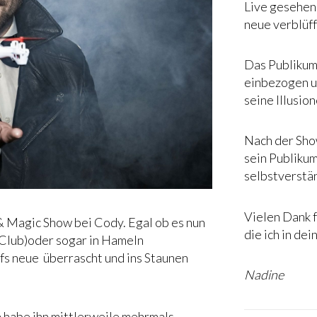
Live gesehen
neue verblüff
Das Publikum 
einbezogen u
seine Illusion
Nach der Show
sein Publikum
selbstverstän
Vielen Dank f
& Magic Show bei Cody. Egal ob es nun
die ich in de
 Club)oder sogar in Hameln
fs neue überrascht und ins Staunen
Nadine
h habe ihn mittlerweile mehrmals