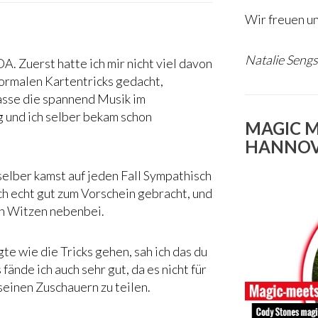
Wir freuen un
Natalie Seng
DA. Zuerst hatte ich mir nicht viel davon
normalen Kartentricks gedacht,
lasse die spannend Musik im
 und ich selber bekam schon
MAGIC 
HANNO
elber kamst auf jeden Fall Sympathisch
h echt gut zum Vorschein gebracht, und
en Witzen nebenbei.
te wie die Tricks gehen, sah ich das du
ände ich auch sehr gut, da es nicht für
 seinen Zuschauern zu teilen.