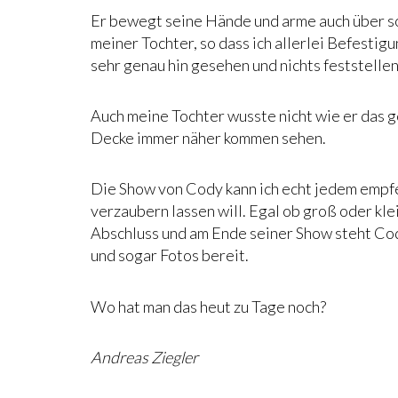
Er bewegt seine Hände und arme auch über so
meiner Tochter, so dass ich allerlei Befestig
sehr genau hin gesehen und nichts feststelle
Auch meine Tochter wusste nicht wie er das ge
Decke immer näher kommen sehen.
Die Show von Cody kann ich echt jedem empfe
verzaubern lassen will. Egal ob groß oder klei
Abschluss und am Ende seiner Show steht Co
und sogar Fotos bereit.
Wo hat man das heut zu Tage noch?
Andreas Ziegler