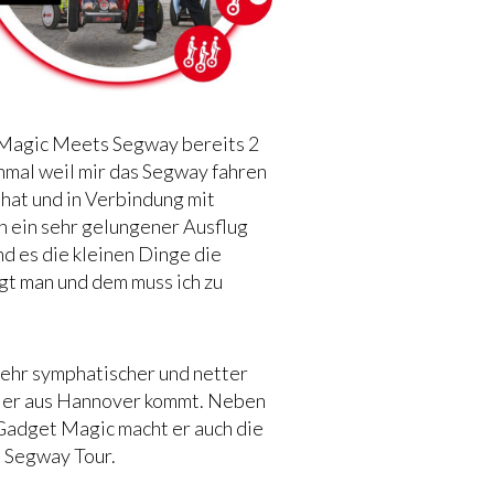
 Magic Meets Segway bereits 2
nmal weil mir das Segway fahren
 hat und in Verbindung mit
h ein sehr gelungener Ausflug
nd es die kleinen Dinge die
gt man und dem muss ich zu
sehr symphatischer und netter
ier aus Hannover kommt. Neben
Gadget Magic macht er auch die
 Segway Tour.