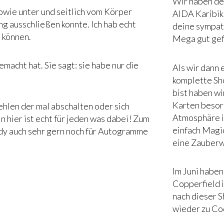
Wir haben de
wie unter und seitlich vom Körper
AIDA Karibik
ung ausschließen konnte. Ich hab echt
deine sympath
n können.
Mega gut gef
macht hat. Sie sagt: sie habe nur die
Als wir dann 
komplette Sh
bist haben wi
Karten besorg
hlen der mal abschalten oder sich
Atmosphäre i
n hier ist echt für jeden was dabei! Zum
einfach Magi
dy auch sehr gern noch für Autogramme
eine Zauberw
Im Juni habe
Copperfield 
nach dieser 
wieder zu Co