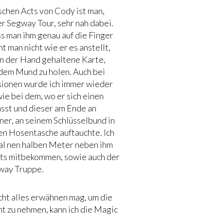
schen Acts von Cody ist man,
r Segway Tour, sehr nah dabei.
s man ihm genau auf die Finger
t man nicht wie er es anstellt,
 in der Hand gehaltene Karte,
 dem Mund zu holen. Auch bei
usionen wurde ich immer wieder
wie bei dem, wo er sich einen
ässt und dieser am Ende an
er, an seinem Schlüsselbund in
en Hosentasche auftauchte. Ich
mal nen halben Meter neben ihm
hts mitbekommen, sowie auch der
way Truppe.
icht alles erwähnen mag, um die
t zu nehmen, kann ich die Magic