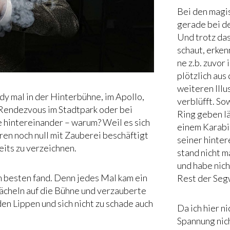
Bei den magi
gerade bei de
Und trotz das
schaut, erkenn
ne z.b. zuvor
plötzlich aus
weiteren Ill
dy mal in der Hinterbühne, im Apollo,
verblüfft. So
 Rendezvous im Stadtpark oder bei
Ring geben l
e hintereinander – warum? Weil es sich
einem Karabin
hren noch null mit Zauberei beschäftigt
seiner hinter
eits zu verzeichnen.
stand nicht 
und habe nic
m besten fand. Denn jedes Mal kam ein
Rest der Seg
ächeln auf die Bühne und verzauberte
en Lippen und sich nicht zu schade auch
Da ich hier n
Spannung nich