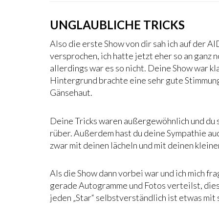
UNGLAUBLICHE TRICKS
Also die erste Show von dir sah ich auf der AI
versprochen, ich hatte jetzt eher so an ganz 
allerdings war es so nicht. Deine Show war k
Hintergrund brachte eine sehr gute Stimmung
Gänsehaut.
Deine Tricks waren außergewöhnlich und du s
rüber. Außerdem hast du deine Sympathie auc
zwar mit deinen lächeln und mit deinen klein
Als die Show dann vorbei war und ich mich frag
gerade Autogramme und Fotos verteilst, dies f
jeden „Star“ selbstverständlich ist etwas mit