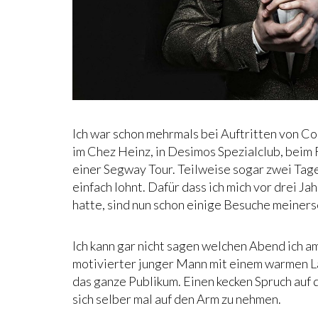
Ich war schon mehrmals bei Auftritten von Co
im Chez Heinz, in Desimos Spezialclub, beim
einer Segway Tour. Teilweise sogar zwei Tag
einfach lohnt. Dafür dass ich mich vor drei Ja
hatte, sind nun schon einige Besuche meiners
Ich kann gar nicht sagen welchen Abend ich a
motivierter junger Mann mit einem warmen L
das ganze Publikum. Einen kecken Spruch auf d
sich selber mal auf den Arm zu nehmen.