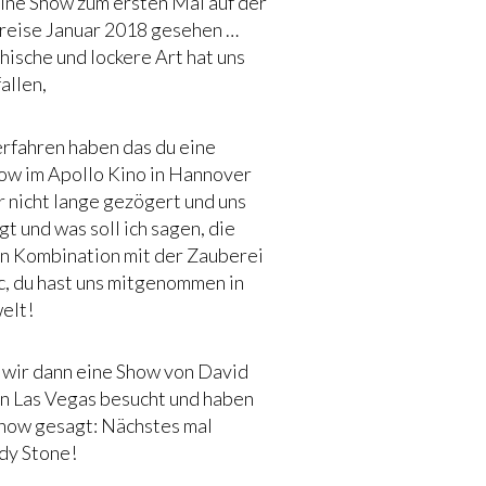
ine Show zum ersten Mal auf der
reise Januar 2018 gesehen …
ische und lockere Art hat uns
allen,
erfahren haben das du eine
ow im Apollo Kino in Hannover
r nicht lange gezögert und uns
t und was soll ich sagen, die
n Kombination mit der Zauberei
c, du hast uns mitgenommen in
elt!
n wir dann eine Show von David
in Las Vegas besucht und haben
Show gesagt: Nächstes mal
dy Stone!