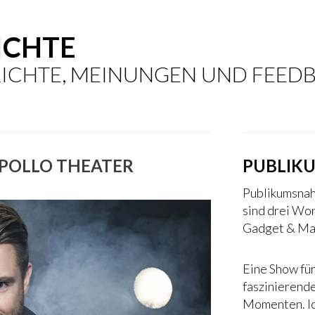
ICHTE
ICHTE, MEINUNGEN UND FEED
APOLLO THEATER
PUBLIK
Publikumsnah,
sind drei Wo
Gadget & Mag
Eine Show für
faszinierend
Momenten. Ic