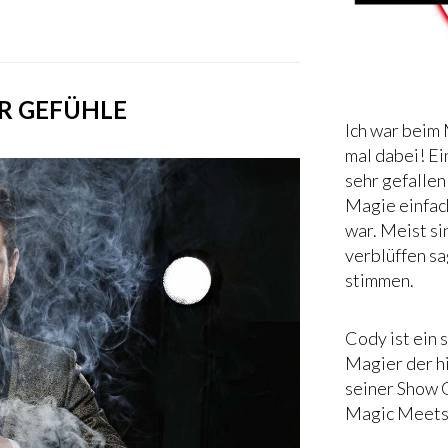
R GEFÜHLE
Ich war beim
mal dabei! Ei
sehr gefallen
Magie einfac
war. Meist si
verblüffen sa
stimmen.
Cody ist ein 
Magier der h
seiner Show 
Magic Meets