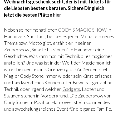
Weihnachtsgeschenk sucht, der ist mit Tickets für
die Liebsten bestens beraten. Sichere Dir gleich
jetzt die besten Plätze
hier
Neben seiner monatlichen
CODY’S MAGIC SHOW
in
Hannovers Südstadt, bei der es jeden Monat ein neues
Thema bzw. Motto gibt, erzählt er in seiner
Zaubershow „Smarte Illusionen“ in Hannover eine
Geschichte. Was kann man mit Technik alles magisches
anstellen? Und was ist in der Welt der Magie möglich,
wo es bei der Technik Grenzen gibt? Außerdem stellt
Magier Cody Stone immer wieder sein künstlerisches
und handwerkliches Können unter Beweis – ganz ohne
Technik oder irgend welchen
Gadgets
. Lachen und
Staunen stehen im Vordergrund. Die Zaubershow von
Cody Stone im Pavillon Hannover ist ein spannendes
und abwechslungsreiches Event für die ganze Familie.