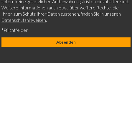
sofern keine gesetzlichen Aufbewahrungsfristen einzuhalten sind.
Weitere Informationen auch etwa über weitere Rechte, die
Ihnen zum Schutz Ihrer Daten zustehen, finden Sie in unseren
Datenschutzhinweisen
.
*Pflichtfelder
[instagram-feed]
IMPRESSUM
DATENSCHUTZERKLÄRUNG