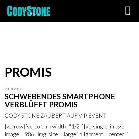
Toggl
navig
PROMIS
23.01.2017
SCHWEBENDES SMARTPHONE
VERBLÜFFT PROMIS
CODY STONE ZAUBERT AUF VIP EVENT
[vc_row][vc_column width="1/2"][vc_single_image
image="986" img_size="large" alignment="center"]