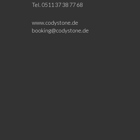
Tel. 0511 37 38 77 68
www.codystone.de
booking@codystone.de