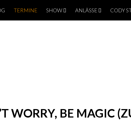
OG
TERMINE
SHOW
ANLÄSSE
CODY S
T WORRY, BE MAGIC (Z