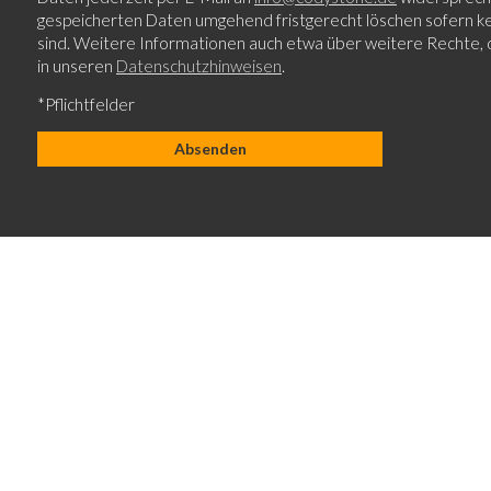
gespeicherten Daten umgehend fristgerecht löschen sofern ke
sind. Weitere Informationen auch etwa über weitere Rechte, d
in unseren
Datenschutzhinweisen
.
*Pflichtfelder
[instagram-feed]