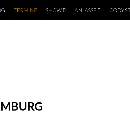
OG
TERMINE
SHOW
ANLÄSSE
CODY S
AMBURG