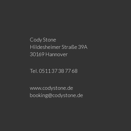
Cody Stone
Hildesheimer Straße 39A
30169 Hannover
Tel. 0511 37 38 77 68
www.codystone.de
booking@codystone.de