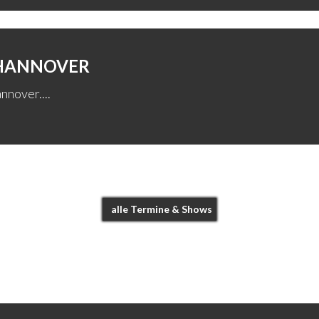
 HANNOVER
nnover....
alle Termine & Shows